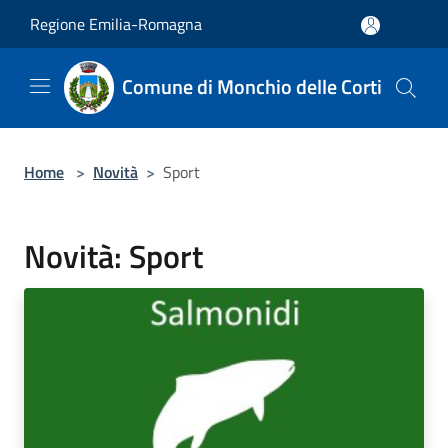
Salta al contenuto principale
Regione Emilia-Romagna
Comune di Monchio delle Corti
Home
>
Novità
>
Sport
Novità: Sport