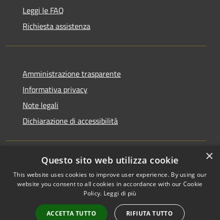
Leggi le FAQ
Richiesta assistenza
Amministrazione trasparente
Informativa privacy
Note legali
Dichiarazione di accessibilità
×
Questo sito web utilizza cookie
RSS
Copyright © 2026 • Comune di
This website uses cookies to improve user experience. By using our
Accessibilità
Monchio delle Corti • Powered
website you consent to all cookies in accordance with our Cookie
Privacy
Municipium
Accesso
Policy.
Leggi di più
by
•
Cookie
redazione
ACCETTA TUTTO
RIFIUTA TUTTO
Mappa del sito