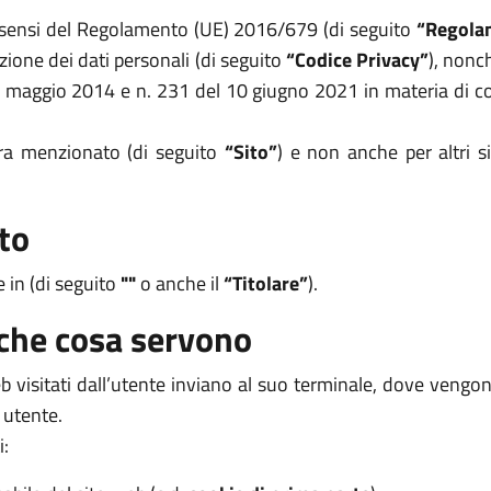
i sensi del Regolamento (UE) 2016/679 (di seguito
“Regola
zione dei dati personali (di seguito
“Codice Privacy”
), nonc
8 maggio 2014 e n. 231 del 10 giugno 2021 in materia di coo
opra menzionato (di seguito
“Sito”
) e non anche per altri s
to
e in (di seguito
""
o anche il
“Titolare”
).
 che cosa servono
 web visitati dall’utente inviano al suo terminale, dove veng
 utente.
i: