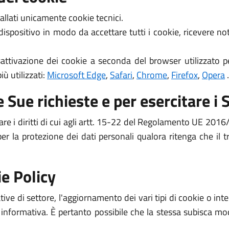
allati unicamente cookie tecnici.
 dispositivo in modo da accettare tutti i cookie, ricevere 
attivazione dei cookie a seconda del browser utilizzato pe
ù utilizzati:
Microsoft Edge
,
Safari
,
Chrome
,
Firefox
,
Opera
.
 Sue richieste e per esercitare i S
are i diritti di cui agli artt. 15-22 del Regolamento UE 2016/
per la protezione dei dati personali qualora ritenga che il
e Policy
ive di settore, l'aggiornamento dei vari tipi di cookie o i
 informativa. È pertanto possibile che la stessa subisca mod