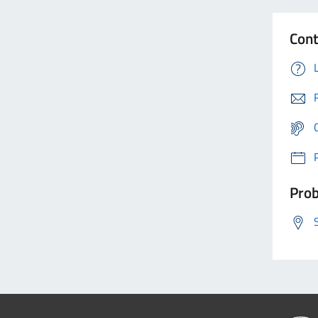
Cont
Prob