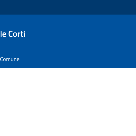
e Corti
il Comune