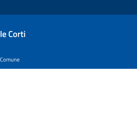
e Corti
il Comune