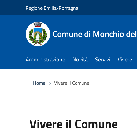
Salta al contenuto principale
Regione Emilia-Romagna
Comune di Monchio dell
Amministrazione
Novità
Servizi
Vivere 
Home
>
Vivere il Comune
Vivere il Comune