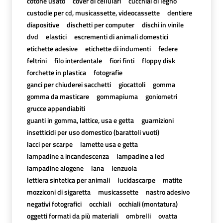
cotone usato
cover di cellulari
cucchiai di legno
custodie per cd, musicassette, videocassette
dentiere
diapositive
dischetti per computer
dischi in vinile
dvd
elastici
escrementi di animali domestici
etichette adesive
etichette di indumenti
federe
feltrini
filo interdentale
fiori finti
floppy disk
forchette in plastica
fotografie
ganci per chiuderei sacchetti
giocattoli
gomma
gomma da masticare
gommapiuma
goniometri
grucce appendiabiti
guanti in gomma, lattice, usa e getta
guarnizioni
insetticidi per uso domestico (barattoli vuoti)
lacci per scarpe
lamette usa e getta
lampadine a incandescenza
lampadine a led
lampadine alogene
lana
lenzuola
lettiera sintetica per animali
lucidascarpe
matite
mozziconi di sigaretta
musicassette
nastro adesivo
negativi fotografici
occhiali
occhiali (montatura)
oggetti formati da più materiali
ombrelli
ovatta