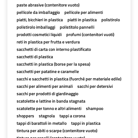
paste abrasive (contenitore vuoto)
pellicole da imballaggio
pellicole per alimenti
piatti, bicchieri in plastica
piatti in plastica
polistirolo
polistirolo imballaggi
polistitolo pannelli
prodotti cosmetici liquidi
profumi (contenitori vuoti)
reti in plastica per frutta e verdura
sacchetti di carta con interno plastificato
sacchetti di plastica
sacchetti in plastica (borse per la spesa)
sacchetti per patatine e caramelle
sacchi e sacchetti in plastica (fuorché per materiale edile)
sacchi per alimenti per animali
sacchi per detersivi
sacchi per prodotti di giardinaggio
scatolette e lattine in banda stagnata
scatolette per tonno e altri alimenti
shampoo
shoppers
stagnola
tappi a corona
tappi di barattoli in metallo
tappi in plastica
tintura per abiti o scarpe (contenitore vuoto)
tintura per capelli (contenitore vuoto)