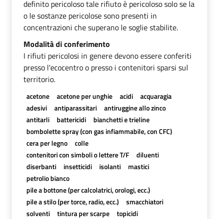
definito pericoloso tale rifiuto è pericoloso solo se la
o le sostanze pericolose sono presenti in
concentrazioni che superano le soglie stabilite.
Modalità di conferimento
I rifiuti pericolosi in genere devono essere conferiti
presso l'ecocentro o presso i contenitori sparsi sul
territorio.
acetone
acetone per unghie
acidi
acquaragia
adesivi
antiparassitari
antiruggine allo zinco
antitarli
battericidi
bianchetti e trieline
bombolette spray (con gas infiammabile, con CFC)
cera per legno
colle
contenitori con simboli o lettere T/F
diluenti
diserbanti
insetticidi
isolanti
mastici
petrolio bianco
pile a bottone (per calcolatrici, orologi, ecc.)
pile a stilo (per torce, radio, ecc.)
smacchiatori
solventi
tintura per scarpe
topicidi