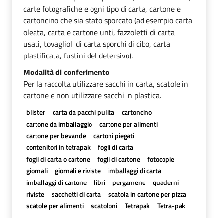
carte fotografiche e ogni tipo di carta, cartone e
cartoncino che sia stato sporcato (ad esempio carta
oleata, carta e cartone unti, fazzoletti di carta
usati, tovaglioli di carta sporchi di cibo, carta
plastificata, fustini del detersivo).
Modalità di conferimento
Per la raccolta utilizzare sacchi in carta, scatole in
cartone e non utilizzare sacchi in plastica.
blister
carta da pacchi pulita
cartoncino
cartone da imballaggio
cartone per alimenti
cartone per bevande
cartoni piegati
contenitori in tetrapak
fogli di carta
fogli di carta o cartone
fogli di cartone
fotocopie
giornali
giornali e riviste
imballaggi di carta
imballaggi di cartone
libri
pergamene
quaderni
riviste
sacchetti di carta
scatola in cartone per pizza
scatole per alimenti
scatoloni
Tetrapak
Tetra-pak