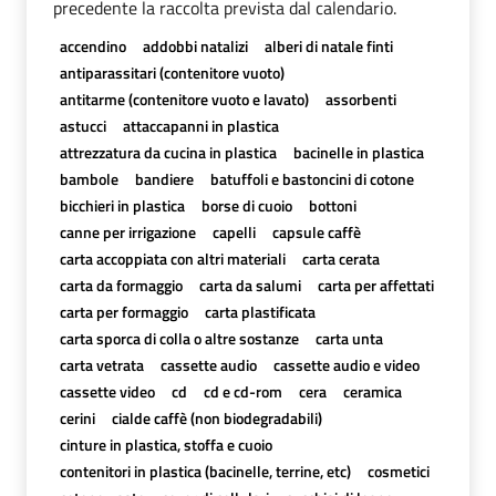
precedente la raccolta prevista dal calendario.
accendino
addobbi natalizi
alberi di natale finti
antiparassitari (contenitore vuoto)
antitarme (contenitore vuoto e lavato)
assorbenti
astucci
attaccapanni in plastica
attrezzatura da cucina in plastica
bacinelle in plastica
bambole
bandiere
batuffoli e bastoncini di cotone
bicchieri in plastica
borse di cuoio
bottoni
canne per irrigazione
capelli
capsule caffè
carta accoppiata con altri materiali
carta cerata
carta da formaggio
carta da salumi
carta per affettati
carta per formaggio
carta plastificata
carta sporca di colla o altre sostanze
carta unta
carta vetrata
cassette audio
cassette audio e video
cassette video
cd
cd e cd-rom
cera
ceramica
cerini
cialde caffè (non biodegradabili)
cinture in plastica, stoffa e cuoio
contenitori in plastica (bacinelle, terrine, etc)
cosmetici