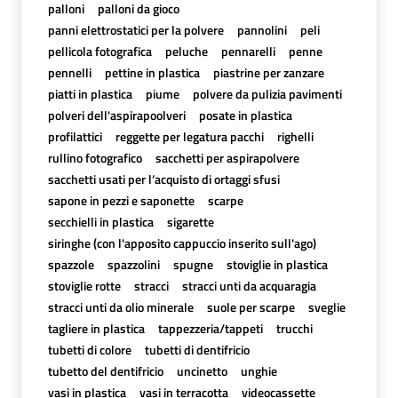
palloni
palloni da gioco
panni elettrostatici per la polvere
pannolini
peli
pellicola fotografica
peluche
pennarelli
penne
pennelli
pettine in plastica
piastrine per zanzare
piatti in plastica
piume
polvere da pulizia pavimenti
polveri dell'aspirapoolveri
posate in plastica
profilattici
reggette per legatura pacchi
righelli
rullino fotografico
sacchetti per aspirapolvere
sacchetti usati per l’acquisto di ortaggi sfusi
sapone in pezzi e saponette
scarpe
secchielli in plastica
sigarette
siringhe (con l'apposito cappuccio inserito sull'ago)
spazzole
spazzolini
spugne
stoviglie in plastica
stoviglie rotte
stracci
stracci unti da acquaragia
stracci unti da olio minerale
suole per scarpe
sveglie
tagliere in plastica
tappezzeria/tappeti
trucchi
tubetti di colore
tubetti di dentifricio
tubetto del dentifricio
uncinetto
unghie
vasi in plastica
vasi in terracotta
videocassette