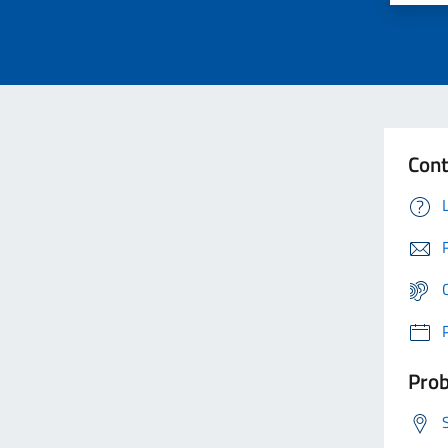
Cont
Prob