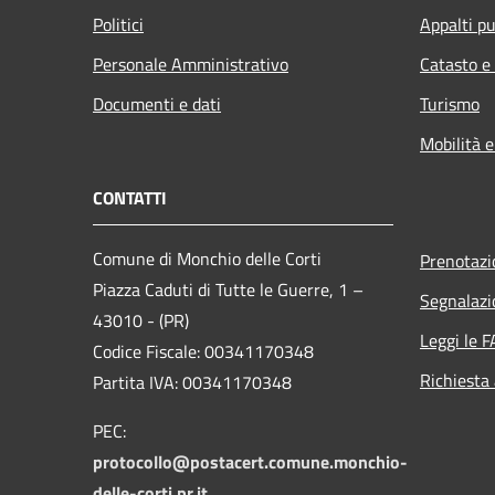
Politici
Appalti pu
Personale Amministrativo
Catasto e
Documenti e dati
Turismo
Mobilità e
CONTATTI
Comune di Monchio delle Corti
Prenotaz
Piazza Caduti di Tutte le Guerre, 1 –
Segnalazi
43010 - (PR)
Leggi le 
Codice Fiscale: 00341170348
Richiesta
Partita IVA: 00341170348
PEC:
protocollo@postacert.comune.monchio-
delle-corti.pr.it